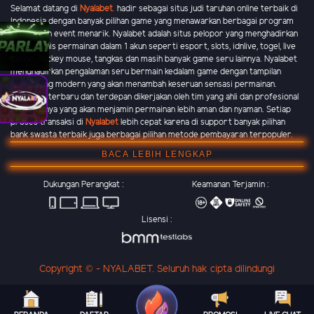
Selamat datang di
Nyalabet
.
hadir sebagai situs judi taruhan online terbaik di
Indonesia dengan banyak pilihan game yang menawarkan berbagai program
promo dan event menarik. Nyalabet adalah situs pelopor yang menghadirkan
banyak jenis permainan dalam 1 akun seperti esport, slots, idnlive, togel, live
casino, mickey mouse, tangkas dan masih banyak game seru lainnya. Nyalabet
menghadirkan pengalaman seru bermain kedalam game dengan tampilan
grafik yang modern yang akan menambah keseruan sensasi permainan.
Teknologi terbaru dan terdepan dikerjakan oleh tim yang ahli dan profesional
di bidangnya yang akan menjamin permainan lebih aman dan nyaman. Setiap
proses transaksi di
Nyalabet
lebih cepat karena di support banyak pilihan
bank swasta terbaik juga berbagai pilihan metode pembayaran terpopuler.
BACA LEBIH LENGKAP
Dukungan Perangkat :
Keamanan Terjamin :
Lisensi :
Copyright © - NYALABET. Seluruh hak cipta dilindungi