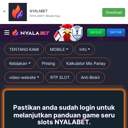
×
NYALABET
Download
NYALABET Mobile App
MASUK
DAFTAR
TENTANG KAMI
MOBILE
Info
Kebijakan
Phising
Kalkulator Mix Parlay
video-website
RTP SLOT
Anti-Blokir
Pastikan anda sudah login untuk
melanjutkan panduan game seru
slots NYALABET.