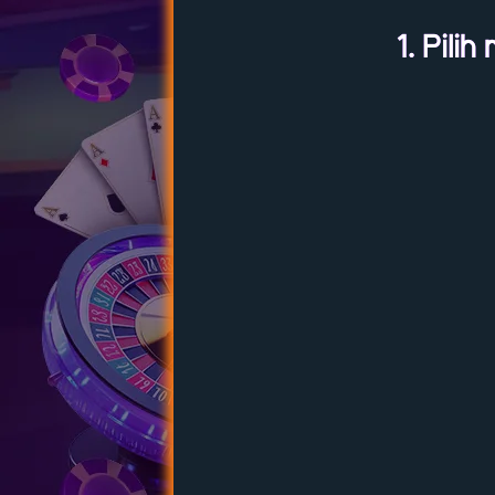
1. Pili