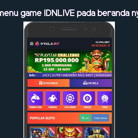
h menu game IDNLIVE pada beranda n