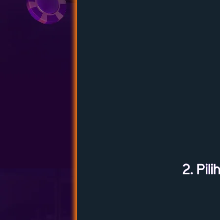
2. Pil