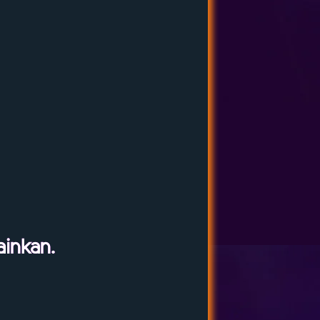
ainkan.