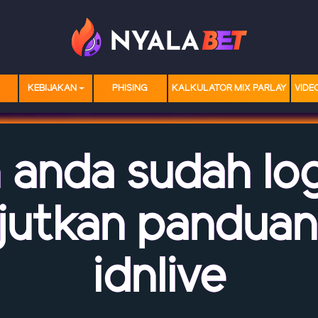
KEBIJAKAN
PHISING
KALKULATOR MIX PARLAY
VIDE
 anda sudah lo
jutkan pandua
idnlive