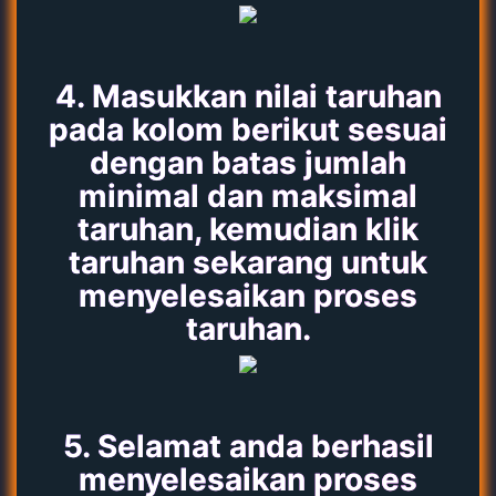
4. Masukkan nilai taruhan
pada kolom berikut sesuai
dengan batas jumlah
minimal dan maksimal
taruhan, kemudian klik
taruhan sekarang untuk
menyelesaikan proses
taruhan.
5. Selamat anda berhasil
menyelesaikan proses