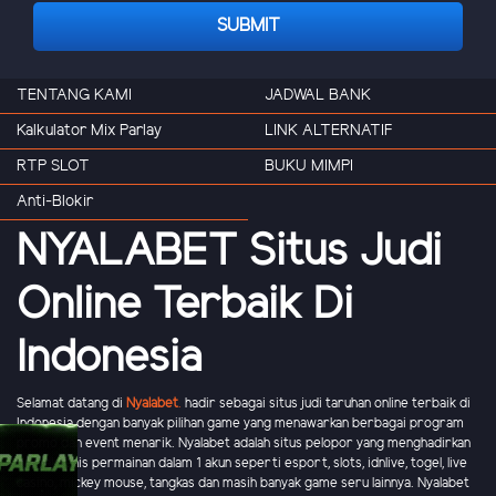
SUBMIT
TENTANG KAMI
JADWAL BANK
Kalkulator Mix Parlay
LINK ALTERNATIF
RTP SLOT
BUKU MIMPI
Anti-Blokir
NYALABET Situs Judi
Online Terbaik Di
Indonesia
Selamat datang di
Nyalabet
.
hadir sebagai situs judi taruhan online terbaik di
Indonesia dengan banyak pilihan game yang menawarkan berbagai program
promo dan event menarik. Nyalabet adalah situs pelopor yang menghadirkan
banyak jenis permainan dalam 1 akun seperti esport, slots, idnlive, togel, live
casino, mickey mouse, tangkas dan masih banyak game seru lainnya. Nyalabet